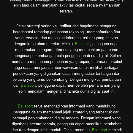
lebih luas dalam menjalani aktivitas digital secara nyaman dan
terarah.
Jejak strategi sering kali terlihat dari bagaimana pengguna
beradaptasi terhadap perubahan teknologi, memanfaatkan fitur
yang tersedia, dan mengikuti informasi terbaru yang relevan
dengan kebutuhan mereka. Melalui
Balisport
, pengguna dapat
menemukan beragam referensi yang memberikan gambaran
mengenai perkembangan pola penggunaan di era digital. Selain
membantu memahami perubahan yang terjadi, informasi tersebut
juga dapat menjadi sumber wawasan untuk melihat berbagai
pendekatan yang digunakan dalam menghadapi tantangan dan
peluang yang terus berkembang. Dengan mengikuti pembaruan
dari
Balisport
, pengguna dapat memperoleh pemahaman yang
lebih mendalam mengenai dinamika dunia digital saat ini.
Balisport
terus menghadirkan informasi yang mendukung
pengguna dalam memahami jejak strategi yang terbentuk dari
berbagai perkembangan digital modern. Dengan informasi yang
diperbarui secara berkala, pengguna dapat mengikuti perubahan
dan tren dengan lebih mudah. Oleh karena itu,
Balisport
menjadi