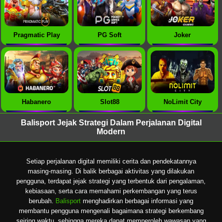
Pragmatic Play
PG Soft
Joker
Habanero
Slot88
NoLimit City
Balisport Jejak Strategi Dalam Perjalanan Digital
Modern
Setiap perjalanan digital memiliki cerita dan pendekatannya
masing-masing. Di balik berbagai aktivitas yang dilakukan
pengguna, terdapat jejak strategi yang terbentuk dari pengalaman,
kebiasaan, serta cara memahami perkembangan yang terus
berubah.
Balisport
menghadirkan berbagai informasi yang
membantu pengguna mengenali bagaimana strategi berkembang
seiring waktu, sehingga mereka dapat memperoleh wawasan yang