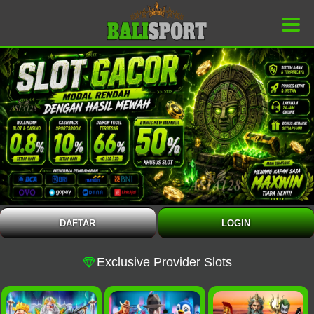
DAFTAR
LOGIN
Exclusive Provider Slots